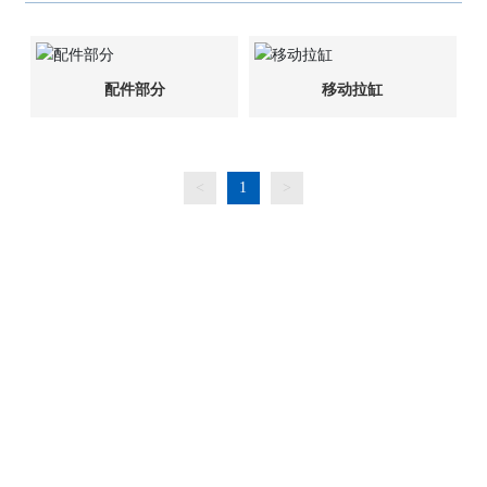
配件部分
移动拉缸
<
1
>
联系信息
地 址：江苏省江阴市青阳镇锡澄路1490号
热线电话：
0510-86501561
86501562
86501563
电子邮件：
info@finemachinery.com