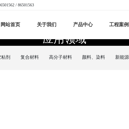
86501562
/
86501563
网站首页
关于我们
产品中心
工程案例
应用领域
致力于涂料、油墨行业的设备设计和制造
胶粘剂
复合材料
高分子材料
颜料、染料
新能